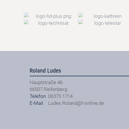
Roland Ludes
Hauptstraße 46
66507
Reifenberg
Telefon
06375 1714
E-Mail
Ludes.Roland@t-online.de