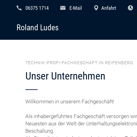
06375 1714
E-Mail
Anfahrt
Roland Ludes
TECHNIK-PROFI-FACHGESCHÄFT IN REIFENBERG
Unser Unternehmen
Willkommen in unserem Fachgeschäft!
Als inhabergeführtes Fachgeschäft versorgen wi
Neuesten aus der Welt der Unterhaltungselektronik
Beschallung.